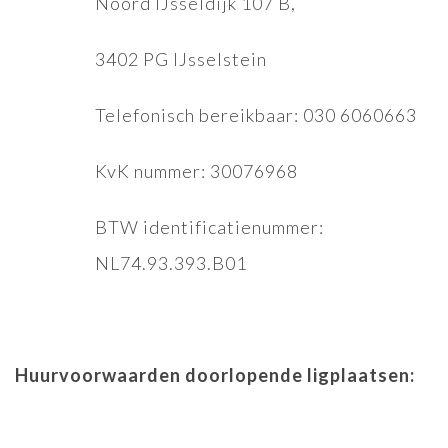
Noord IJsseldijk 107 B,
3402 PG IJsselstein
Telefonisch bereikbaar: 030 6060663
KvK nummer: 30076968
BTW identificatienummer:
NL74.93.393.B01
Huurvoorwaarden doorlopende ligplaatsen: