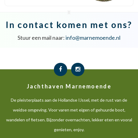
met de ronde vormen van de
steigers geeft dit de
gebruikers een gevoel van
In contact komen met ons?
rust en ruimte. Hier is het
altijd vakantie.
Stuur een mail naar:
info@marnemoende.nl
Jachthaven Marnemoende
De pleisterplaats aan de Hollandse IJssel, met de rust van de
weidse omgeving. Voor varen met eigen of gehuurde boot,
wandelen of fietsen. Bijzonder overnachten, lekker eten en vooral
genieten, enjoy.