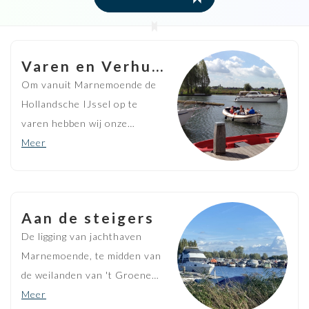
Varen en Verhuur
Om vanuit Marnemoende de
Hollandsche IJssel op te
varen hebben wij onze
verhuurvloot bestaande uit
Meer
kano's, motorboten, en luxe
sloepen. Onze boten/sloepen
zijn zowel in benzine/diesel als
Aan de steigers
elektrische uitvoering.
De ligging van jachthaven
Marnemoende, te midden van
de weilanden van 't Groene
Hart, is uniek. In combinatie
Meer