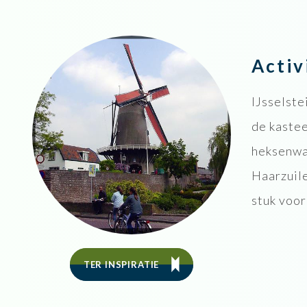
Acti
IJsselst
de kastee
heksenwa
Haarzuil
stuk voor
TER INSPIRATIE