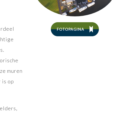
erdeel
FOTOPAGINA
chtige
s.
torische
eze muren
 is op
elders,