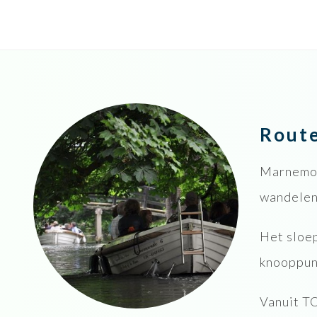
Rout
Marnemoe
wandelen,
Het sloe
knooppunt
Vanuit T