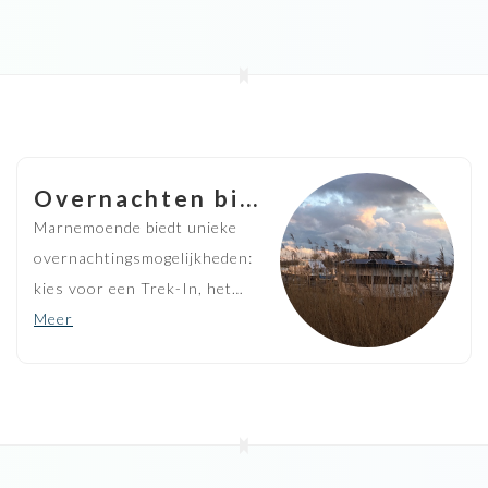
Overnachten bij Marnemoende
Marnemoende biedt unieke
overnachtingsmogelijkheden:
kies voor een Trek-In, het
Dobberhuisje of een
Meer
Kampeervlot. Ook met tent,
camper of boot is het heerlijk
verblijven bij ons.
Gastvrijheid zit in onze genen.