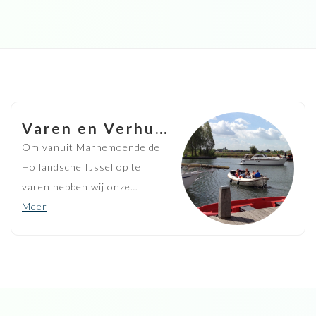
Varen en Verhuur
Om vanuit Marnemoende de
Hollandsche IJssel op te
varen hebben wij onze
verhuurvloot bestaande uit
Meer
kano's, motorboten, en luxe
sloepen. Onze boten/sloepen
zijn zowel in benzine/diesel als
elektrische uitvoering.