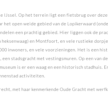
IJssel. Op het terrein ligt een fietsbrug over deze
aar het open weide gebied van de Lopikerwaard (ond
ndelen een prachtig gebied. Hier liggen ook de pra
heksenwaag) en Montfoort, en vele rustieke dorpje
5.000 inwoners, en vele voorzieningen. Het is een his
n, een stadsgracht met vestingsmuren. Op een van d
useum is er een waag en een historisch stadhuis. Er
nnenstad activiteiten.
trecht, met haar kenmerkende Oude Gracht met werfk