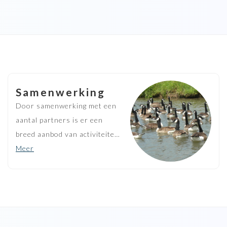
Samenwerking
Door samenwerking met een
aantal partners is er een
breed aanbod van activiteiten
bij Marnemoende. Het bezoek
Meer
aan, of het verblijf bij
Marnemoende wordt
daardoor nog aangenamer. Wij
zijn er trots op met de
navolgende partners te mogen