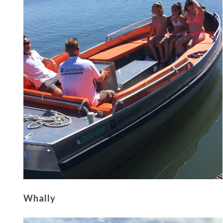
Whally