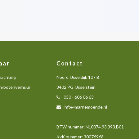
aar
Contact
nachting
Noord IJsseldijk 107 B
n/botenverhuur
3402 PG IJsselstein
030 - 606 06 63
info@marnemoende.nl
BTW nummer: NL0074.93.393.B01
KvK nummer: 30076968